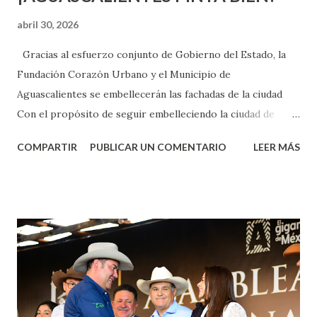
abril 30, 2026
Gracias al esfuerzo conjunto de Gobierno del Estado, la
Fundación Corazón Urbano y el Municipio de
Aguascalientes se embellecerán las fachadas de la ciudad
Con el propósito de seguir embelleciendo la ciudad de
Aguascalientes, la mañana de este jueves, el presidente
COMPARTIR
PUBLICAR UN COMENTARIO
LEER MÁS
municipal, Leo Montañez dio inicio al programa
¡Aguascalientes Pinta Bien!, a través del cual se pintarán
fachadas en diversos puntos de la capital, gracias a la suma
de esfuerzos entre Gobierno del Estado, la Fundación
Corazón Urbano y el Municipio capital. Leo Montañez
informó que en este programa se usarán cerca de 90 mil
metros cuadrados de pintura, para dar inicio en la calle
Nieto, entre Jesús F. Elizondo y la calle 22 de Octubre, con
lo que se aplicará pintura en 66 casas. Posteriormente se