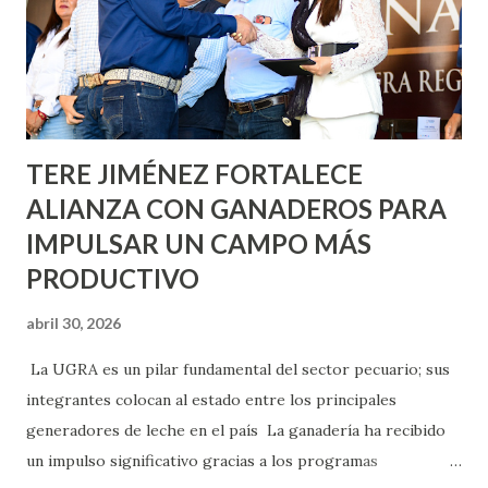
llevará este programa a Villas de Nuestra Señora de la
Asunción, Avenida Alameda y Decreto 27 de Septiembre, en
los edificios FOVISSSTE Ojo de Agua, en la comunidad
Norias de Paso Hondo y en los edificios de...
TERE JIMÉNEZ FORTALECE
ALIANZA CON GANADEROS PARA
IMPULSAR UN CAMPO MÁS
PRODUCTIVO
abril 30, 2026
La UGRA es un pilar fundamental del sector pecuario; sus
integrantes colocan al estado entre los principales
generadores de leche en el país La ganadería ha recibido
un impulso significativo gracias a los programas