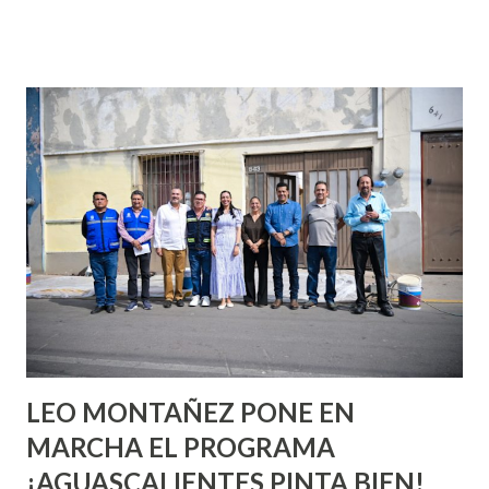
que se supone que deberías saber todo sobre el sexo
incluso antes de haberlo experimentado. Es como si la vida
esperara que estés lista para lo que sea cuando aún no
conoces ni la mitad de lo que deberías saber. Pero incluso
quienes ya han tenido relaciones sexuales no son expertos
o expertas en el tema. Siempre hay algo nuevo que
aprender y nuevas experiencias que conocer. Si eres una
chica y aún no has tenido relaciones sexuales, tal vez
pienses que el sexo será increíble y no puedas esperar para
experimentarlo, pero como cualquier persona con
experiencia te dirá, siempre es mejor cuando ambas partes
son suficientemen...
LEO MONTAÑEZ PONE EN
MARCHA EL PROGRAMA
¡AGUASCALIENTES PINTA BIEN!