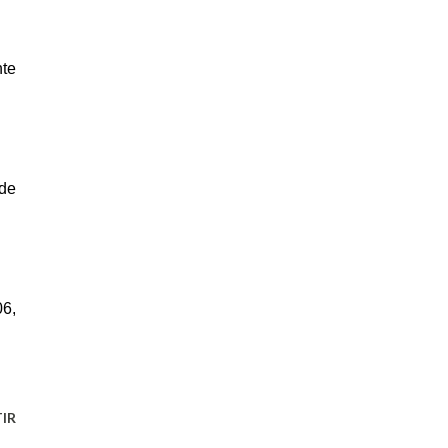
te
 de
06,
IR