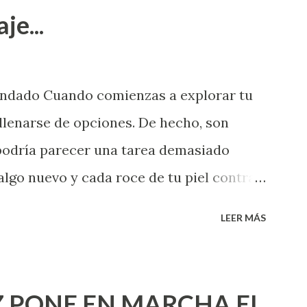
je...
endado Cuando comienzas a explorar tu
llenarse de opciones. De hecho, son
 podría parecer una tarea demasiado
algo nuevo y cada roce de tu piel contra
i que jamás hubieras imaginado. El
LEER MÁS
e deberías saber todo sobre el sexo
erimentado. Es como si la vida esperara
ea cuando aún no conoces ni la mitad de
 PONE EN MARCHA EL