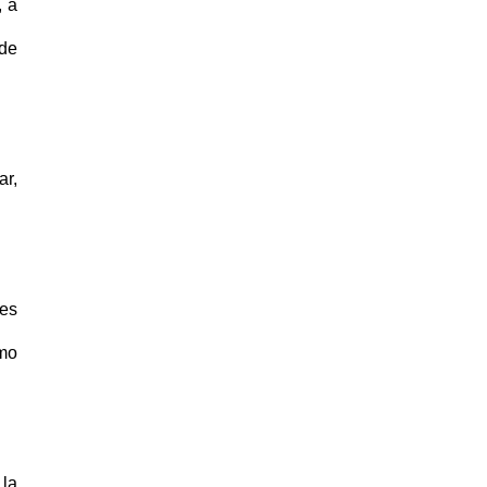
, a
 de
ar,
nes
omo
la