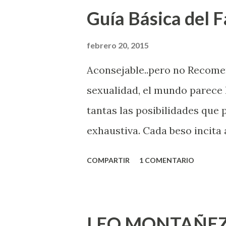
Guía Básica del Fa
febrero 20, 2015
Aconsejable..pero no Recom
sexualidad, el mundo parece 
tantas las posibilidades que
exhaustiva. Cada beso incita 
la suya estimula partes de t
COMPARTIR
1 COMENTARIO
problema es que se supone qu
incluso antes de haberlo exp
que estés lista para lo que s
LEO MONTAÑEZ