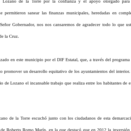
 Lozano de la Torre por la confianza y el apoyo otorgado para
que permitieron sanear las finanzas municipales, heredadas en compl
 “Señor Gobernador, nos nos cansaremos de agradecer todo lo que us
de la Cruz.
izado en este municipio por el DIF Estatal, que, a través del programa
o promover un desarrollo equitativo de los ayuntamientos del interior.
 de Lozano el incansable trabajo que realiza entre los habitantes de e
ano de la Torre escuchó junto con los ciudadanos de esta demarcac
 de Roberto Romo Marín, en la que destacó que en 2012 la inversión