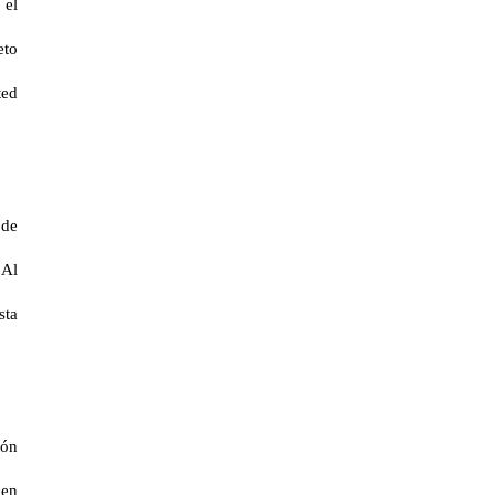
 el
eto
ted
 de
 Al
sta
ión
 en