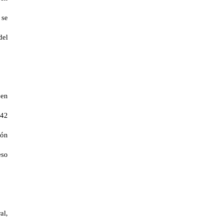
 se
del
 en
 42
ión
eso
al,