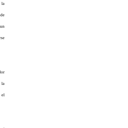
 la
 de
 un
rse
dor
 la
 el