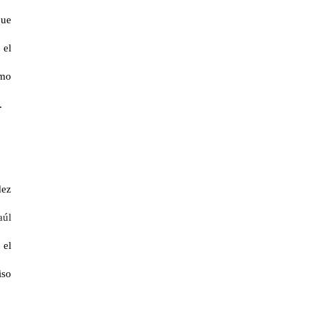
que
 el
smo
.
dez
aúl
 el
iso