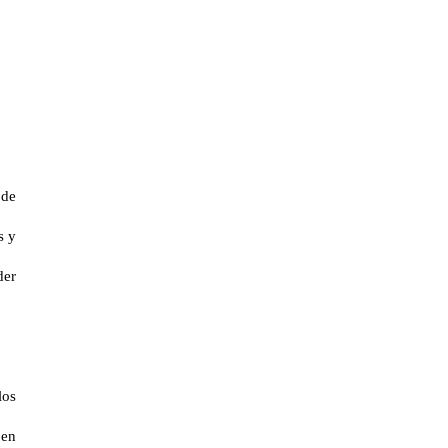
 de
s y
der
los
 en