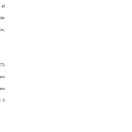
 al
 de
os,
 75
nes
nes
r 3