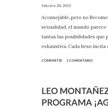
febrero 20, 2015
Aconsejable..pero no Recom
sexualidad, el mundo parece 
tantas las posibilidades que
exhaustiva. Cada beso incita 
la suya estimula partes de t
COMPARTIR
1 COMENTARIO
problema es que se supone qu
incluso antes de haberlo exp
que estés lista para lo que s
LEO MONTAÑEZ
lo que deberías saber. Pero 
PROGRAMA ¡AG
sexuales no son expertos o e