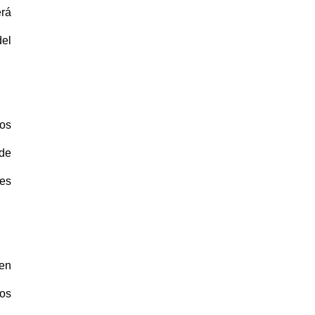
erá
del
ios
 de
les
 en
mos