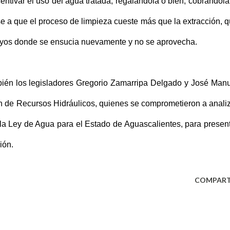
entivar el uso del agua tratada, regalándola o bien, cobrándola
e a que el proceso de limpieza cueste más que la extracción, 
rroyos donde se ensucia nuevamente y no se aprovecha.
mbién los legisladores Gregorio Zamarripa Delgado y José Man
n de Recursos Hidráulicos, quienes se comprometieron a anali
a la Ley de Agua para el Estado de Aguascalientes, para presen
ión.
COMPART