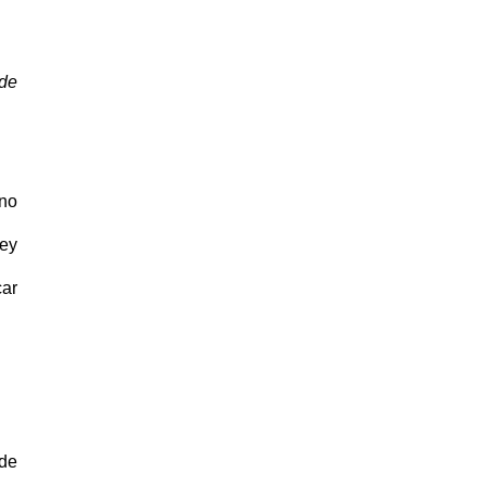
 de
no
Ley
car
sde