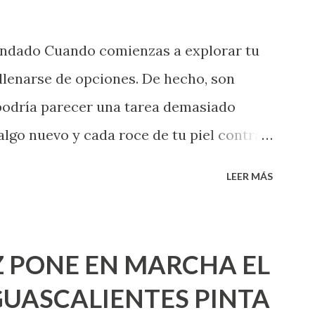
endado Cuando comienzas a explorar tu
llenarse de opciones. De hecho, son
 podría parecer una tarea demasiado
algo nuevo y cada roce de tu piel contra
i que jamás hubieras imaginado. El
LEER MÁS
e deberías saber todo sobre el sexo
erimentado. Es como si la vida esperara
ea cuando aún no conoces ni la mitad de
 PONE EN MARCHA EL
incluso quienes ya han tenido relaciones
UASCALIENTES PINTA
xpertas en el tema. Siempre hay algo