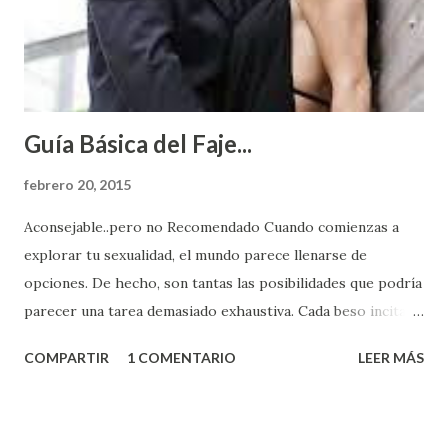
Guía Básica del Faje...
febrero 20, 2015
Aconsejable..pero no Recomendado Cuando comienzas a
explorar tu sexualidad, el mundo parece llenarse de
opciones. De hecho, son tantas las posibilidades que podría
parecer una tarea demasiado exhaustiva. Cada beso incita
algo nuevo y cada roce de tu piel contra la suya estimula
COMPARTIR
1 COMENTARIO
LEER MÁS
partes de ti que jamás hubieras imaginado. El problema es
que se supone que deberías saber todo sobre el sexo
incluso antes de haberlo experimentado. Es como si la vida