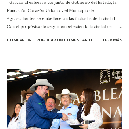
Gracias al esfuerzo conjunto de Gobierno del Estado, la
Fundación Corazón Urbano y el Municipio de
Aguascalientes se embellecerán las fachadas de la ciudad
Con el propósito de seguir embelleciendo la ciudad de
Aguascalientes, la mañana de este jueves, el presidente
COMPARTIR
PUBLICAR UN COMENTARIO
LEER MÁS
municipal, Leo Montañez dio inicio al programa
¡Aguascalientes Pinta Bien!, a través del cual se pintarán
fachadas en diversos puntos de la capital, gracias a la suma
de esfuerzos entre Gobierno del Estado, la Fundación
Corazón Urbano y el Municipio capital. Leo Montañez
informó que en este programa se usarán cerca de 90 mil
metros cuadrados de pintura, para dar inicio en la calle
Nieto, entre Jesús F. Elizondo y la calle 22 de Octubre, con
lo que se aplicará pintura en 66 casas. Posteriormente se
llevará este programa a Villas de Nuestra Señora de la
Asunción, Avenida Alameda y Decreto 27 de Septiembre, en