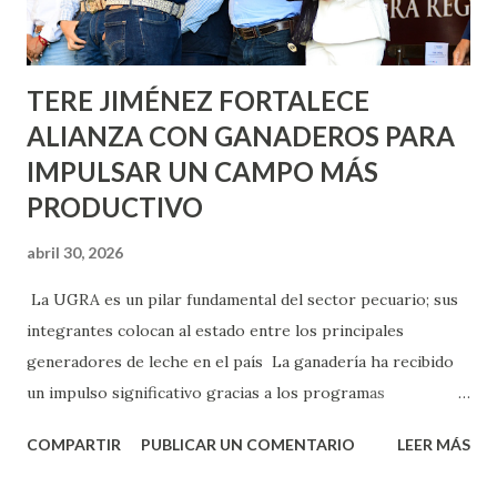
los edificios FOVISSSTE Ojo de Agua, en la comunidad
Norias de Paso Hondo y en los edificios de...
TERE JIMÉNEZ FORTALECE
ALIANZA CON GANADEROS PARA
IMPULSAR UN CAMPO MÁS
PRODUCTIVO
abril 30, 2026
La UGRA es un pilar fundamental del sector pecuario; sus
integrantes colocan al estado entre los principales
generadores de leche en el país La ganadería ha recibido
un impulso significativo gracias a los programas
implementados por la gobernadora Como una clara
COMPARTIR
PUBLICAR UN COMENTARIO
LEER MÁS
muestra de su respaldo firme y decidido al campo, la
gobernadora Tere Jiménez clausuró la Asamblea General