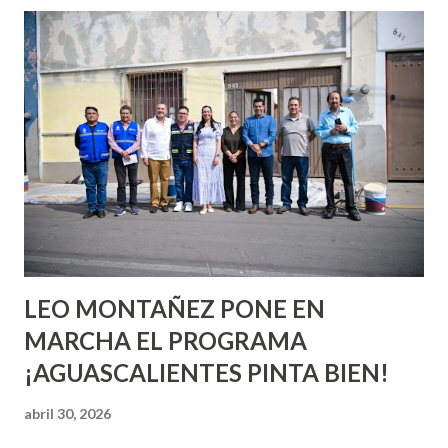
esperara que estés lista para lo que sea cuando aún no
conoces ni la mitad de lo que deberías saber. Pero incluso
quienes ya han tenido relaciones sexuales no son expertos
o expertas en el tema. Siempre hay algo nuevo que
aprender y nuevas experiencias que conocer. Si eres una
chica y aún no has tenido relaciones sexuales, tal vez
pienses que el sexo será increíble y no puedas esperar para
experimentarlo, pero como cualquier persona con
experiencia te dirá, siempre es mejor cuando ambas partes
son suficientemen...
LEO MONTAÑEZ PONE EN
MARCHA EL PROGRAMA
¡AGUASCALIENTES PINTA BIEN!
abril 30, 2026