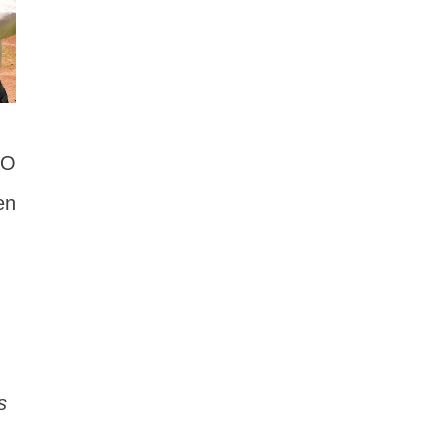
CO
en
s