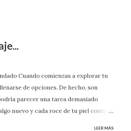
je...
endado Cuando comienzas a explorar tu
llenarse de opciones. De hecho, son
 podría parecer una tarea demasiado
algo nuevo y cada roce de tu piel contra
i que jamás hubieras imaginado. El
LEER MÁS