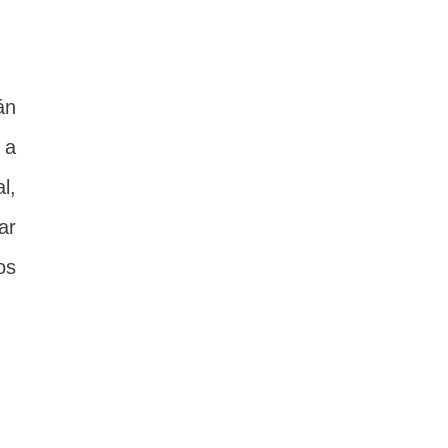
án
 a
l,
ar
os