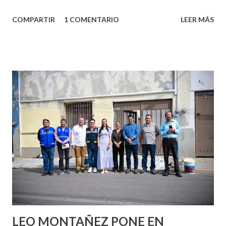
algo nuevo y cada roce de tu piel contra la suya estimula
COMPARTIR
1 COMENTARIO
LEER MÁS
partes de ti que jamás hubieras imaginado. El problema es
que se supone que deberías saber todo sobre el sexo
incluso antes de haberlo experimentado. Es como si la vida
esperara que estés lista para lo que sea cuando aún no
conoces ni la mitad de lo que deberías saber. Pero incluso
quienes ya han tenido relaciones sexuales no son expertos
o expertas en el tema. Siempre hay algo nuevo que
aprender y nuevas experiencias que conocer. Si eres una
chica y aún no has tenido relaciones sexuales, tal vez
pienses que el sexo será increíble y no puedas esperar para
experimentarlo, pero como cualquier persona con
experiencia te dirá, siempre es mejor cuando ambas partes
son suficientemen...
LEO MONTAÑEZ PONE EN