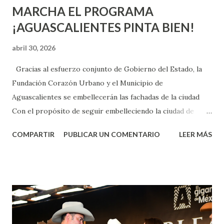
MARCHA EL PROGRAMA
¡AGUASCALIENTES PINTA BIEN!
abril 30, 2026
Gracias al esfuerzo conjunto de Gobierno del Estado, la
Fundación Corazón Urbano y el Municipio de
Aguascalientes se embellecerán las fachadas de la ciudad
Con el propósito de seguir embelleciendo la ciudad de
Aguascalientes, la mañana de este jueves, el presidente
COMPARTIR
PUBLICAR UN COMENTARIO
LEER MÁS
municipal, Leo Montañez dio inicio al programa
¡Aguascalientes Pinta Bien!, a través del cual se pintarán
fachadas en diversos puntos de la capital, gracias a la suma
de esfuerzos entre Gobierno del Estado, la Fundación
Corazón Urbano y el Municipio capital. Leo Montañez
informó que en este programa se usarán cerca de 90 mil
metros cuadrados de pintura, para dar inicio en la calle