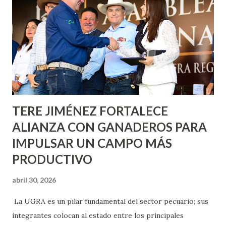
Nieto, entre Jesús F. Elizondo y la calle 22 de Octubre, con
lo que se aplicará pintura en 66 casas. Posteriormente se
llevará este programa a Villas de Nuestra Señora de la
Asunción, Avenida Alameda y Decreto 27 de Septiembre, en
los edificios FOVISSSTE Ojo de Agua, en la comunidad
Norias de Paso Hondo y en los edificios de...
TERE JIMÉNEZ FORTALECE
ALIANZA CON GANADEROS PARA
IMPULSAR UN CAMPO MÁS
PRODUCTIVO
abril 30, 2026
La UGRA es un pilar fundamental del sector pecuario; sus
integrantes colocan al estado entre los principales