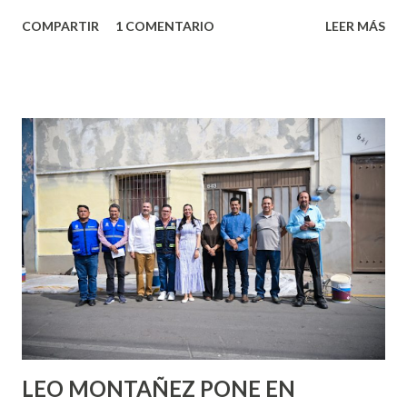
algo nuevo y cada roce de tu piel contra la suya estimula
COMPARTIR
1 COMENTARIO
LEER MÁS
partes de ti que jamás hubieras imaginado. El problema es
que se supone que deberías saber todo sobre el sexo
incluso antes de haberlo experimentado. Es como si la vida
esperara que estés lista para lo que sea cuando aún no
conoces ni la mitad de lo que deberías saber. Pero incluso
quienes ya han tenido relaciones sexuales no son expertos
o expertas en el tema. Siempre hay algo nuevo que
aprender y nuevas experiencias que conocer. Si eres una
chica y aún no has tenido relaciones sexuales, tal vez
pienses que el sexo será increíble y no puedas esperar para
experimentarlo, pero como cualquier persona con
experiencia te dirá, siempre es mejor cuando ambas partes
son suficientemen...
LEO MONTAÑEZ PONE EN