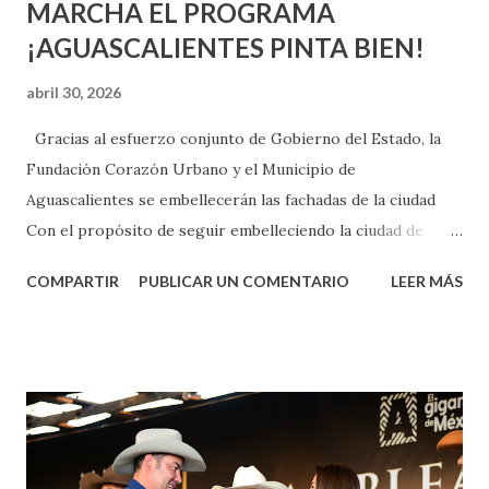
MARCHA EL PROGRAMA
¡AGUASCALIENTES PINTA BIEN!
abril 30, 2026
Gracias al esfuerzo conjunto de Gobierno del Estado, la
Fundación Corazón Urbano y el Municipio de
Aguascalientes se embellecerán las fachadas de la ciudad
Con el propósito de seguir embelleciendo la ciudad de
Aguascalientes, la mañana de este jueves, el presidente
COMPARTIR
PUBLICAR UN COMENTARIO
LEER MÁS
municipal, Leo Montañez dio inicio al programa
¡Aguascalientes Pinta Bien!, a través del cual se pintarán
fachadas en diversos puntos de la capital, gracias a la suma
de esfuerzos entre Gobierno del Estado, la Fundación
Corazón Urbano y el Municipio capital. Leo Montañez
informó que en este programa se usarán cerca de 90 mil
metros cuadrados de pintura, para dar inicio en la calle