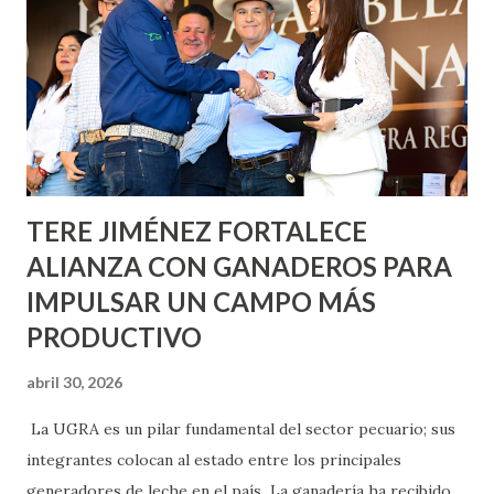
Nieto, entre Jesús F. Elizondo y la calle 22 de Octubre, con
lo que se aplicará pintura en 66 casas. Posteriormente se
llevará este programa a Villas de Nuestra Señora de la
Asunción, Avenida Alameda y Decreto 27 de Septiembre, en
los edificios FOVISSSTE Ojo de Agua, en la comunidad
Norias de Paso Hondo y en los edificios de...
TERE JIMÉNEZ FORTALECE
ALIANZA CON GANADEROS PARA
IMPULSAR UN CAMPO MÁS
PRODUCTIVO
abril 30, 2026
La UGRA es un pilar fundamental del sector pecuario; sus
integrantes colocan al estado entre los principales
generadores de leche en el país La ganadería ha recibido