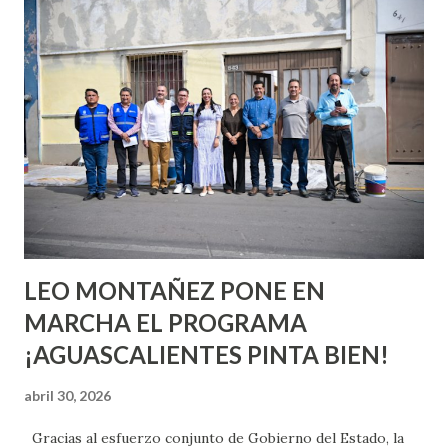
conoces ni la mitad de lo que deberías saber. Pero incluso
quienes ya han tenido relaciones sexuales no son expertos
o expertas en el tema. Siempre hay algo nuevo que
aprender y nuevas experiencias que conocer. Si eres una
chica y aún no has tenido relaciones sexuales, tal vez
pienses que el sexo será increíble y no puedas esperar para
experimentarlo, pero como cualquier persona con
experiencia te dirá, siempre es mejor cuando ambas partes
son suficientemen...
LEO MONTAÑEZ PONE EN
MARCHA EL PROGRAMA
¡AGUASCALIENTES PINTA BIEN!
abril 30, 2026
Gracias al esfuerzo conjunto de Gobierno del Estado, la