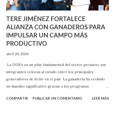
Norias de Paso Hondo y en los edificios de...
TERE JIMÉNEZ FORTALECE
ALIANZA CON GANADEROS PARA
IMPULSAR UN CAMPO MÁS
PRODUCTIVO
abril 30, 2026
La UGRA es un pilar fundamental del sector pecuario; sus
integrantes colocan al estado entre los principales
generadores de leche en el país La ganadería ha recibido
un impulso significativo gracias a los programas
implementados por la gobernadora Como una clara
COMPARTIR
PUBLICAR UN COMENTARIO
LEER MÁS
muestra de su respaldo firme y decidido al campo, la
gobernadora Tere Jiménez clausuró la Asamblea General
Ordinaria de la Unión Ganadera Regional de Aguascalientes