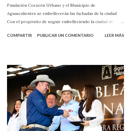
Fundación Corazón Urbano y el Municipio de
Aguascalientes se embellecerán las fachadas de la ciudad
Con el propósito de seguir embelleciendo la ciudad de
Aguascalientes, la mañana de este jueves, el presidente
COMPARTIR
PUBLICAR UN COMENTARIO
LEER MÁS
municipal, Leo Montañez dio inicio al programa
¡Aguascalientes Pinta Bien!, a través del cual se pintarán
fachadas en diversos puntos de la capital, gracias a la suma
de esfuerzos entre Gobierno del Estado, la Fundación
Corazón Urbano y el Municipio capital. Leo Montañez
informó que en este programa se usarán cerca de 90 mil
metros cuadrados de pintura, para dar inicio en la calle
Nieto, entre Jesús F. Elizondo y la calle 22 de Octubre, con
lo que se aplicará pintura en 66 casas. Posteriormente se
llevará este programa a Villas de Nuestra Señora de la
Asunción, Avenida Alameda y Decreto 27 de Septiembre, en
los edificios FOVISSSTE Ojo de Agua, en la comunidad