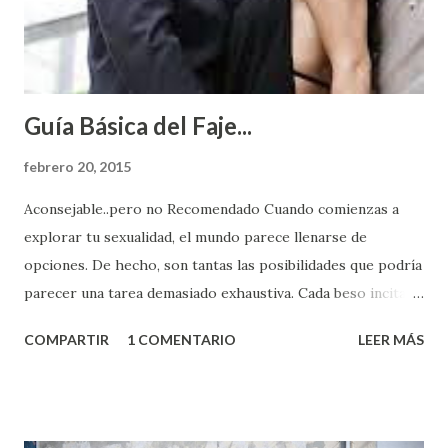
Guía Básica del Faje...
febrero 20, 2015
Aconsejable..pero no Recomendado Cuando comienzas a
explorar tu sexualidad, el mundo parece llenarse de
opciones. De hecho, son tantas las posibilidades que podría
parecer una tarea demasiado exhaustiva. Cada beso incita
algo nuevo y cada roce de tu piel contra la suya estimula
COMPARTIR
1 COMENTARIO
LEER MÁS
partes de ti que jamás hubieras imaginado. El problema es
que se supone que deberías saber todo sobre el sexo
incluso antes de haberlo experimentado. Es como si la vida
esperara que estés lista para lo que sea cuando aún no